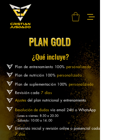
PLAN GOLD
PLAN
GOLD
¿Qué incluye?
Plan de entrenamiento 100%
personalizado
Plan de nutrición 100%
personalizado
Plan de suplementación 100%
personalizado
Revisión cada
7 días
Ajustes
del plan nutricional y entrenamiento
Resolución de dudas
vía email 24H o
WhatsApp
- Lunes a viernes: 8:30 a 20:30
- Sábado: 10:00 a 14:.00
Entrevista inicial y revisión online o presencial cada
7 días