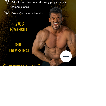
Adaptado a tus necesidades y programa de
competiciones
Atención personalizada
270€
BIMENSUAL
340€
TRIMESTRAL
EMPEZAR PLAN
Contacto
+34 607 845 726
astjusdado@gmail.com