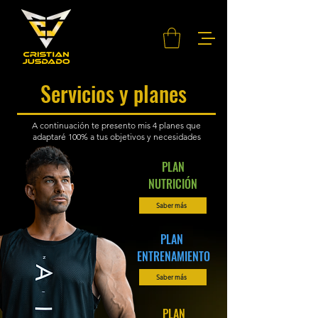
Servicios y planes
A continuación te presento mis 4 planes que
adaptaré 100% a tus objetivos y necesidades
PLAN
NUTRICIÓN
Saber más
PLAN
ENTRENAMIENTO
Saber más
PLAN