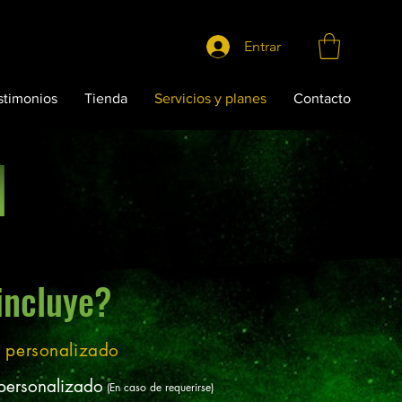
Entrar
stimonios
Tienda
Servicios y planes
Contacto
N
N
incluye?
%
personalizado
personalizado
(En caso de requerirse)