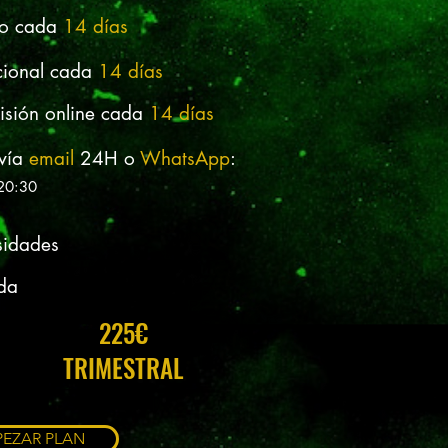
to cada
14 días
icional cada
14
días
evisión online cada
14
días
vía
email
24H o
WhatsApp
:
 20:30
sidades
da
225€
TRIMESTRAL
EZAR PLAN