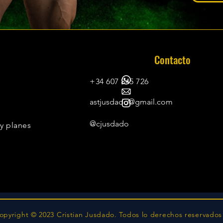
Contacto
+34 607 845 726
astjusdado@gmail.com
@cjusdado
 y planes
opyright © 2023 Cristian Jusdado. Todos lo derechos reservados