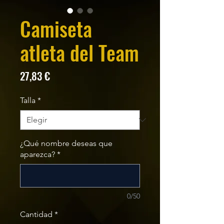
Camiseta
atleta del Team
Precio
27,83 €
Talla
*
¿Qué nombre deseas que
aparezca?
*
0/50
Cantidad
*