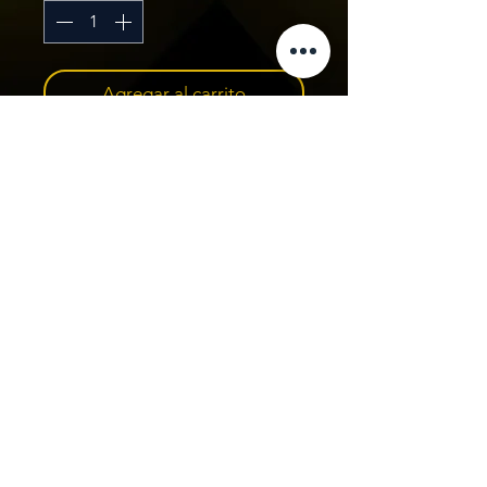
Agregar al carrito
Camiseta atleta del Team 
personalizable en la espalda con 
el nombre del atleta
Contacto
+34 607 845 726
astjusdado@gmail.com
@cjusdado
Copyright © 2023 Cristian Jusdado. Todos lo