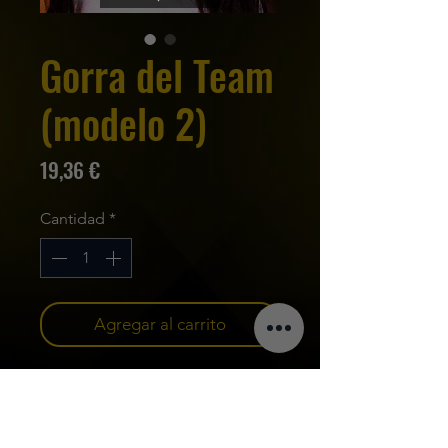
Gorra del Team
(modelo 2)
Precio
19,36 €
Cantidad
*
Agregar al carrito
Gorra logotipo del Team 
Jusdado